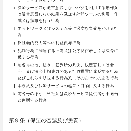
決済サービスが通常意図しないバグを利用する動作又
は通常意図しない効果を及ぼす外部ツールの利用、作
成又は頒布を行う行為
ネットワーク又はシステム等に過度な負荷をかける行
為
反社会的勢力等への利益供与行為
犯罪行為に関連する行為又は公序良俗若しくは法令に
反する行為
前各号の他、法令、裁判所の判決、決定若しくは命
令、又は法令上拘束力のある行政措置に違反する行為
及びこれらを助長する行為又はそのおそれのある行為
本規約及び決済サービスの趣旨・目的に反する行為
前各号のほか、当社又は決済サービス提供者が不適当
と判断する行為
第９条（保証の否認及び免責）